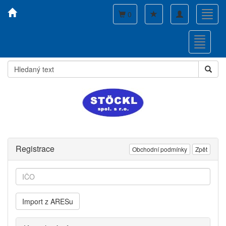
Toggle
Toggl
0
navigation
navig
Toggle
navigati
Registrace
Obchodní podmínky
Zpět
Import z ARESu