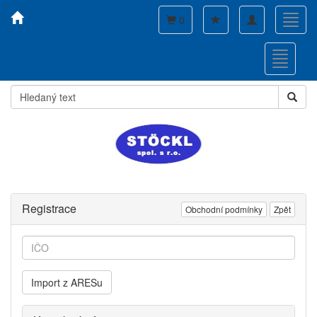
Toggle
Toggl
0
navigation
navig
Toggle
navigati
Registrace
Obchodní podmínky
Zpět
Import z ARESu