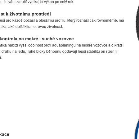
 tím vám zaručí vynikající výkon po celý rok.
st k životnímu prostředí
ěsi pro každé počasí a ploššímu profilu, který roznáší tlak rovnoměrně, má
ika také delší kilometrovou životnost.
kontrola na mokré i suché vozovce
ika nabízí vyšší odolnost proti aquaplaningu na mokré vozovce a o kratší
dráhu na ledu. Tuhé bloky běhounu dodávají lepší stabilitu při řízení i
í.
ikace