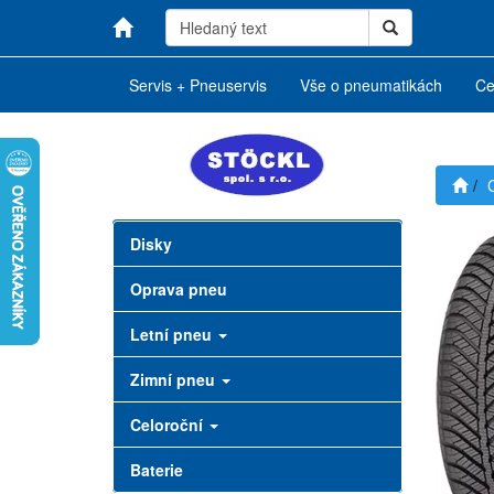
Servis + Pneuservis
Vše o pneumatikách
Ce
Disky
Oprava pneu
Letní pneu
Zimní pneu
Celoroční
Baterie