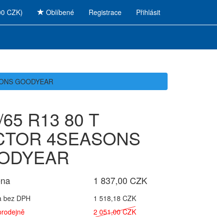
00 CZK)
Oblíbené
Registrace
Přihlásit
ASONS GOODYEAR
/65 R13 80 T
CTOR 4SEASONS
ODYEAR
ena
1 837,00 CZK
a bez DPH
1 518,18 CZK
prodejně
2 051,00 CZK