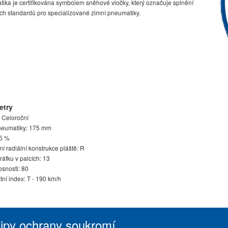
ika je certifikována symbolem sněhové vločky, který označuje splnění
ních standardů pro specializované zimní pneumatiky.
etry
 Celoroční
neumatiky: 175 mm
65 %
í radiální konstrukce pláště: R
áfku v palcích: 13
osnosti: 80
ní index: T - 190 km/h
cipy ochrany soukromí