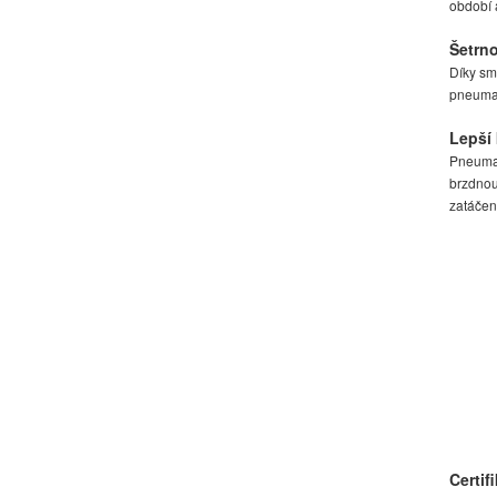
období a
Šetrno
Díky sm
pneumat
Lepší 
Pneumat
brzdnou 
zatáčen
Certif