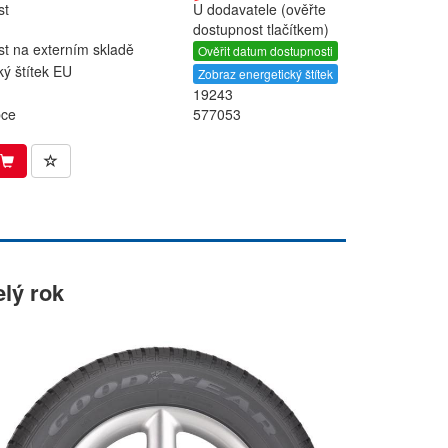
st
U dodavatele (ověřte
dostupnost tlačítkem)
t na externím skladě
Ověřit datum dostupnosti
ký štítek EU
Zobraz energetický štítek
19243
bce
577053
elý rok