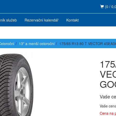
(0 / 0,
ník služeb
Rezervační kalendář
Kontakt
Celoroční
13" a menší celoroční
175/65 R13 80 T VECTOR 4SE
175
VE
GO
Vaše c
Vaše cen
Cena na 