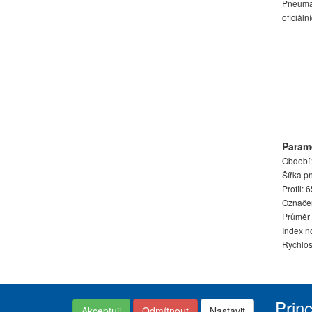
Pneumat
oficiál
Param
Období:
Šířka p
Profil: 
Označen
Průměr r
Index n
Rychlost
Prin
Akceptuji
Odmítnout
Nastavit