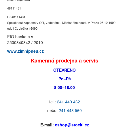
48111431
CZ48111431
Společnost zapsaná v OR, vedeném u Městského soudu v Praze 28.12.1992,
oddíl C, vložka 16090
FIO banka a.s.
2500340342 / 2010
www.zimnipneu.cz
Kamenná prodejna a servis
OTEVŘENO
Po–Pá
8.00–18.00
tel.:
241 440 462
nebo:
241 443 560
E-mail:
eshop
@stockl.cz