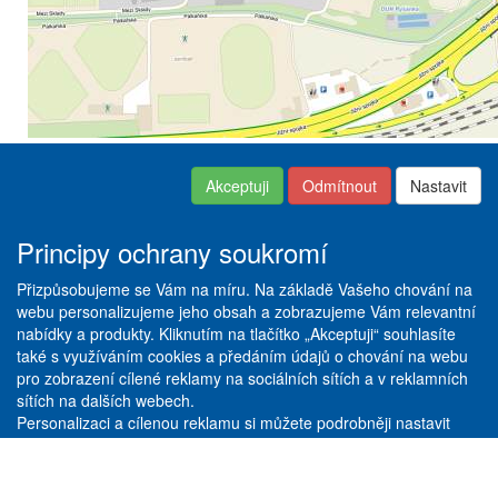
Akceptuji
Odmítnout
Nastavit
Kontakt
|
Obchodní podmínky
Copyright © ABRA ESHOP
|
Nastavení soukromí
|
Dodací
2016
a platební podmínky
|
Principy ochrany soukromí
Reklamační řád
|
Servis +
Pneuservis
|
Vše o
Přizpůsobujeme se Vám na míru. Na základě Vašeho chování na
pneumatikách
|
Ceník služeb
|
webu personalizujeme jeho obsah a zobrazujeme Vám relevantní
Galerie
nabídky a produkty. Kliknutím na tlačítko „Akceptuji“ souhlasíte
také s využíváním cookies a předáním údajů o chování na webu
Stöckl spol. s r. o.
pro zobrazení cílené reklamy na sociálních sítích a v reklamních
Nad obcí I/33
sítích na dalších webech.
Praha 4 - 140 00
Personalizaci a cílenou reklamu si můžete podrobněji nastavit
nebo kdykoli vypnout po kliknutí na tlačítko „Nastavit“.