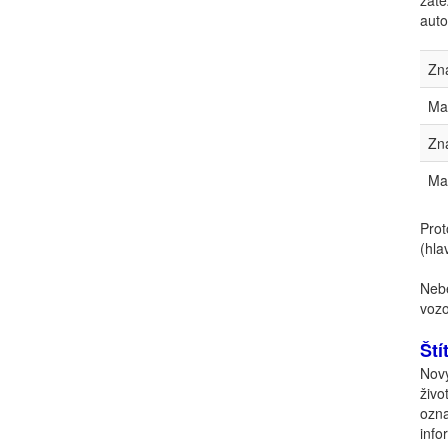
zátě
auto
Zn
Max
Zn
Max
Pro
(hla
Nebe
vozo
Ští
Nov
živo
ozn
info