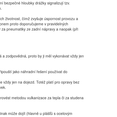
 bezpečné hloubky drážky signalizují tzv.
.
ich životnost, čímž zvyšuje úspornost provozu a
áhonem proto doporučujeme v pravidelných
 za pneumatiky ze zadní nápravy a naopak (při
á a zodpovědná, proto by ji měl vykonávat vždy jen
ipouští jako náhradní řešení používat do
e vždy jen na dojezd. Totéž platí pro opravy bez
vek.
rovést metodou vulkanizace za tepla či za studena
inak může dojít (hlavně u plášťů s ocelovým