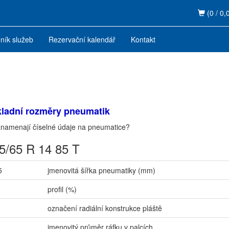
(0 / 0,
ník služeb
Rezervační kalendář
Kontakt
ladní rozměry pneumatik
namenají číselné údaje na pneumatice?
5/65 R 14 85 T
5
jmenovitá šířka pneumatiky (mm)
profil (%)
označení radiální konstrukce pláště
jmenovitý průměr ráfku v palcích