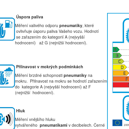
Úspora paliva
Měření valivého odporu
pneumatiky
, které
ovlivňuje úsporu paliva Vašeho vozu. Hodnotí
se zařazením do kategorií A (nejvyšší
hodnocení) až G (nejnižší hodnocení).
Přilnavost v mokrých podmínkách
Měření brzdné schopnosti
pneumatiky
na
mokru. Přilnavost na mokru se hodnotí zařazením
do kategorie A (nejvyšší hodnocení) až F
(nejnižší hodnocení).
Hluk
Měření vnějšího hluku
vytvářeného
pneumatikami
v decibelech. Černé