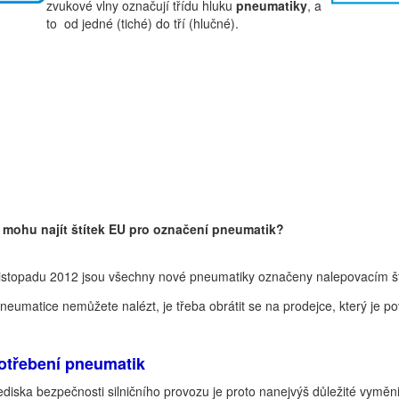
zvukové vlny označují třídu hluku
pneumatiky
, a
to od jedné (tiché) do tří (hlučné).
 mohu najít štítek EU pro označení pneumatik?
istopadu 2012 jsou všechny nové pneumatiky označeny nalepovacím št
neumatice nemůžete nalézt, je třeba obrátit se na prodejce, který je p
otřebení pneumatik
ediska bezpečnosti silničního provozu je proto nanejvýš důležité vyměni