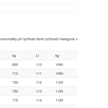
neumatiky při rychlosti dané rychlostní kategorie v
kg
LI
kg
690
110
1060
710
111
1090
730
112
1120
750
113
1150
775
114
1180