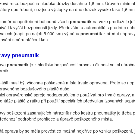
ková resp. bezpečná hloubka drážky dosáhne 1,6 mm. Úroveň minimální
kátory opotřebení, což jsou výstupky na dně drážek vysoké také 1,6 mm
noměrné opotřebení běhounů všech
pneumatik
na voze prodlužuje jej
pívá i k vyšší bezpečnosti jízdy. Především u automobilů s předním n
rvalech (např. po najetí 5 000 km) výměnu
pneumatik
z přední nápravy
ování směru otáčení kol).
ravy pneumatik
ava
pneumatik
je z hlediska bezpečnosti provozu činnost velmi náročn
rník.
lášti musí být všechna poškozená místa trvale opravena. Proto se nepř
raveného bezdušového pláště duše.
icí opravárenské spreje nedoporučujeme používat pro trvalé opravy, al
ntáže pláště z ráfku při použití speciálních předvulkanizovaných ucpá
vy poškození zasahujících nárazník nebo kostru pneumatiky je třeba p
ředchozí podrobné prohlídce a úpravě poškozeného místa.
á oprava by se měla provést co možná nejdříve po vzniku poškození, j