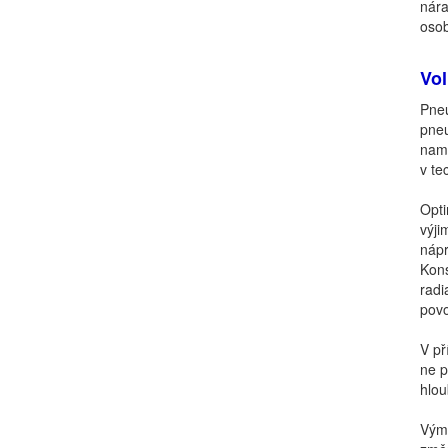
nára
osob
Vo
Pneu
pneu
namí
v te
Opti
výji
nápr
Kons
radi
povo
V př
ne p
hlou
Výmě