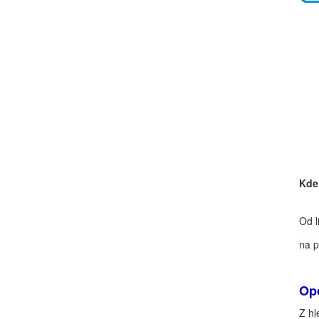
Kde
Od l
na p
Op
Z hl