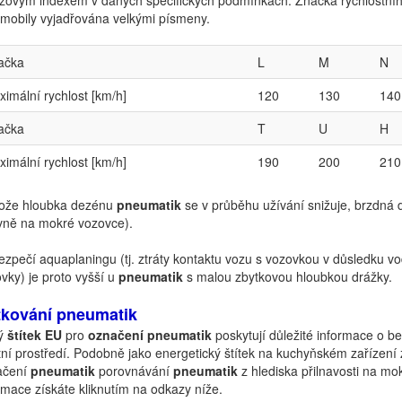
žovým indexem v daných specifických podmínkách. Značka rychlostníh
mobily vyjadřována velkými písmeny.
ačka
L
M
N
imální rychlost [km/h]
120
130
140
ačka
T
U
H
imální rychlost [km/h]
190
200
210
tože hloubka dezénu
pneumatik
se v průběhu užívání snižuje, brzdná
vně na mokré vozovce).
zpečí aquaplaningu (tj. ztráty kontaktu vozu s vozovkou v důsledku v
vky) je proto vyšší u
pneumatik
s malou zbytkovou hloubkou drážky.
tkování pneumatik
ý
štítek EU
pro
označení pneumatik
poskytují důležité informace o b
tní prostředí. Podobně jako energetický štítek na kuchyňském zařízení 
ačení
pneumatik
porovnávání
pneumatik
z hlediska přilnavosti na mo
rmace získáte kliknutím na odkazy níže.