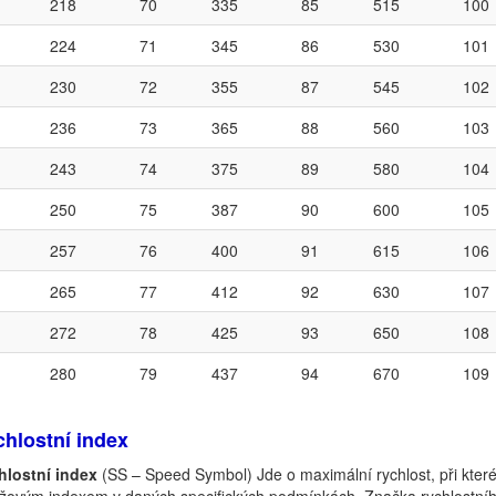
218
70
335
85
515
100
224
71
345
86
530
101
230
72
355
87
545
102
236
73
365
88
560
103
243
74
375
89
580
104
250
75
387
90
600
105
257
76
400
91
615
106
265
77
412
92
630
107
272
78
425
93
650
108
280
79
437
94
670
109
hlostní index
hlostní index
(SS – Speed Symbol) Jde o maximální rychlost, při kte