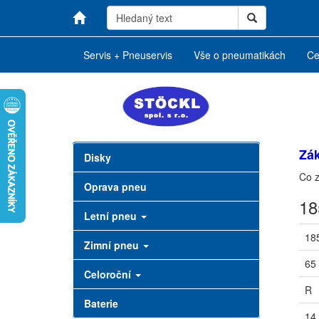
Servis + Pneuservis
Vše o pneumatikách
Ce
Zák
Disky
Co z
Oprava pneu
18
Letní pneu
18
Zimní pneu
65
Celoroční
R
Baterie
14