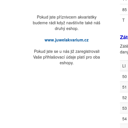
85
Pokud jste příznivcem akvaristiky
T
budeme rádi když navštívíte také náš
druhý eshop.
Zát
www.juwelakvarium.cz
Zátě
Pokud jste se u nás již zaregistrovali
daný
Vaše přihlašovací údaje platí pro oba
eshopy.
LI
50
51
52
53
54