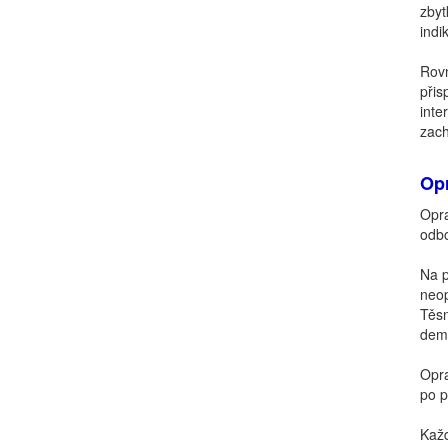
zbyt
indi
Rov
přis
inte
zach
Op
Opr
odbo
Na p
neop
Těsn
demo
Opra
po p
Každ