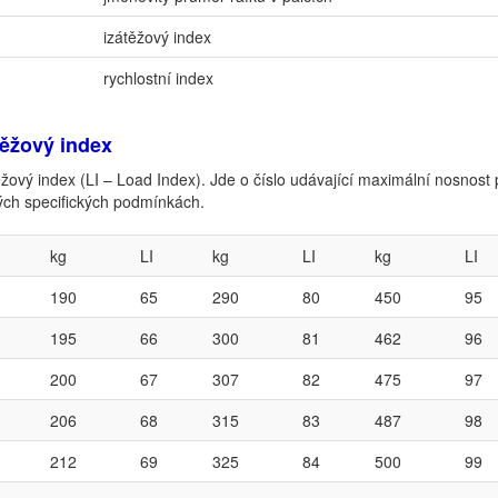
izátěžový index
rychlostní index
ěžový index
žový index (LI – Load Index). Jde o číslo udávající maximální nosnost p
ch specifických podmínkách.
kg
LI
kg
LI
kg
LI
190
65
290
80
450
95
195
66
300
81
462
96
200
67
307
82
475
97
206
68
315
83
487
98
212
69
325
84
500
99