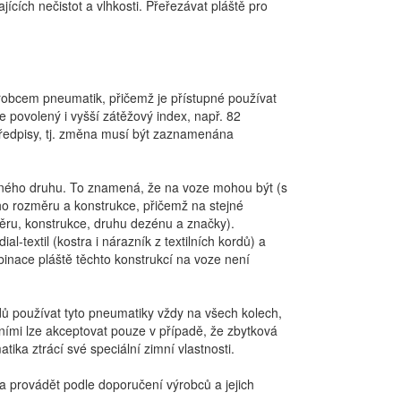
ících nečistot a vlhkosti. Přeřezávat pláště pro
robcem pneumatik, přičemž je přístupné používat
e povolený i vyšší zátěžový index, např. 82
předpisy, tj. změna musí být zaznamenána
ejného druhu. To znamená, že na voze mohou být (s
o rozměru a konstrukce, přičemž na stejné
ěru, konstrukce, druhu dezénu a značky).
l-textil (kostra i nárazník z textilních kordů) a
mbinace pláště těchto konstrukcí na voze není
 používat tyto pneumatiky vždy na všech kolech,
ími lze akceptovat pouze v případě, že zbytková
ika ztrácí své speciální zimní vlastnosti.
ba provádět podle doporučení výrobců a jejich