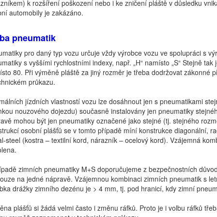
zníkem) k rozšíření poškození nebo i ke zničení pláště v důsledku vnikaj
ní automobily je zakázáno.
lba pneumatik
matiky pro daný typ vozu určuje vždy výrobce vozu ve spolupráci s vý
matiky s vyššími rychlostními indexy, např. „H“ namísto „S“ Stejně tak j
sto 80. Při výměně pláště za jiný rozměr je třeba dodržovat zákonné 
chnickém průkazu.
málních jízdních vlastností vozu lze dosáhnout jen s pneumatikami st
mkou nouzového dojezdu) současně instalovány jen pneumatiky stejnéh
avě mohou být jen pneumatiky označené jako stejné (tj. stejného rozm
trukcí osobní plášťů se v tomto případě míní konstrukce diagonální, radia
al-steel (kostra – textilní kord, nárazník – ocelový kord). Vzájemná ko
lena.
ípadě zimních pneumatiky M+S doporučujeme z bezpečnostních důvodů
ouze na jedné nápravě. Vzájemnou kombinaci zimních pneumatik s letn
bka drážky zimního dezénu je > 4 mm, tj. pod hranicí, kdy zimní pneumat
na plášťů si žádá velmi často i změnu ráfků. Proto je i volbu ráfků tře