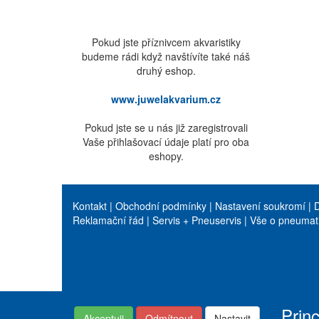
Pokud jste příznivcem akvaristiky
budeme rádi když navštívíte také náš
druhý eshop.
www.juwelakvarium.cz
Pokud jste se u nás již zaregistrovali
Vaše přihlašovací údaje platí pro oba
eshopy.
Kontakt
|
Obchodní podmínky
|
Nastavení soukromí
|
D
Reklamační řád
|
Servis + Pneuservis
|
Vše o pneumat
Prin
Akceptuji
Odmítnout
Nastavit