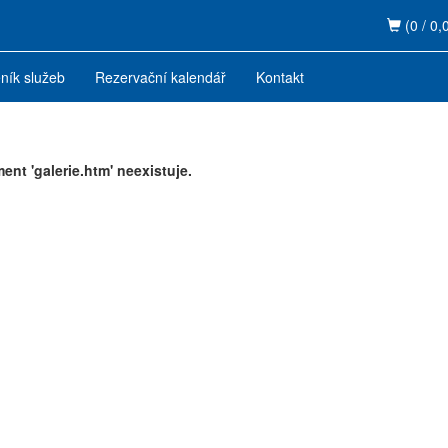
(0 / 0,
ník služeb
Rezervační kalendář
Kontakt
nt 'galerie.htm' neexistuje.