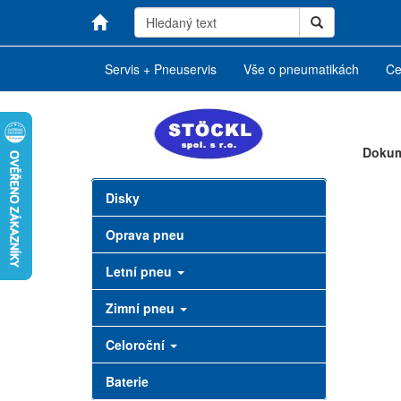
Servis + Pneuservis
Vše o pneumatikách
Ce
Dokume
Disky
Oprava pneu
Letní pneu
Zimní pneu
Celoroční
Baterie