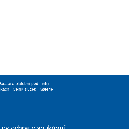
odací a platební podmínky
|
ikách
|
Ceník služeb
|
Galerie
cipy ochrany soukromí