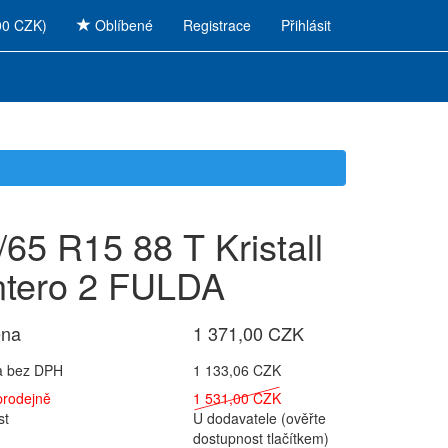
00 CZK)
Oblíbené
Registrace
Přihlásit
/65 R15 88 T Kristall
tero 2 FULDA
ena
1 371,00 CZK
a bez DPH
1 133,06 CZK
prodejně
1 531,00 CZK
st
U dodavatele (ověřte
dostupnost tlačítkem)