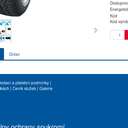
Dostupnos
Energetic
Kód
Kód výro
Dotaz
odací a platební podmínky
|
ikách
|
Ceník služeb
|
Galerie
cipy ochrany soukromí