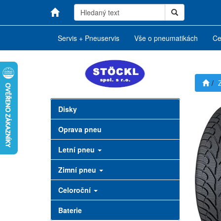
Servis + Pneuservis
Vše o pneumatikách
Ce
Disky
Oprava pneu
Letní pneu
Zimní pneu
Celoroční
Baterie