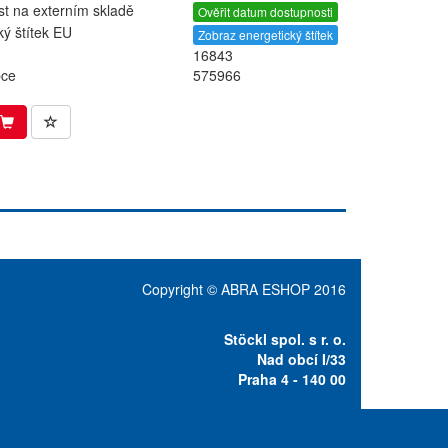
t na externím skladě
Ověřit datum dostupnosti
ký štítek EU
Zobraz energetický štítek
16843
bce
575966
Copyright © ABRA ESHOP 2016
Stöckl spol. s r. o.
Nad obcí I/33
Praha 4 - 140 00