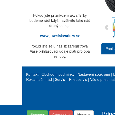
Pokud jste příznivcem akvaristiky
budeme rádi když navštívíte také náš
druhý eshop.
www.juwelakvarium.cz
Pokud jste se u nás již zaregistrovali
Popis
Vaše přihlašovací údaje platí pro oba
eshopy.
Kontakt
|
Obchodní podmínky
|
Nastavení soukromí
|
D
Reklamační řád
|
Servis + Pneuservis
|
Vše o pneumat
Prin
Akceptuji
Odmítnout
Nastavit