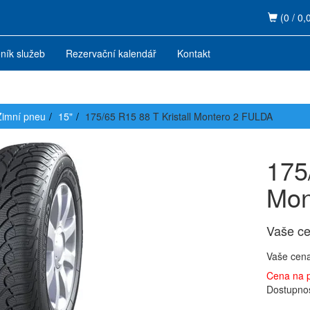
(0 / 0,
ník služeb
Rezervační kalendář
Kontakt
Zimní pneu
15"
175/65 R15 88 T Kristall Montero 2 FULDA
175
Mon
Vaše c
Vaše cen
Cena na 
Dostupno