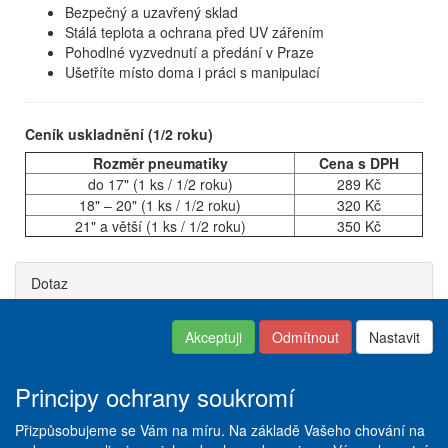
Bezpečný a uzavřený sklad
Stálá teplota a ochrana před UV zářením
Pohodlné vyzvednutí a předání v Praze
Ušetříte místo doma i práci s manipulací
Ceník uskladnění (1/2 roku)
Rozměr pneumatiky
Cena s DPH
do 17" (1 ks / 1/2 roku)
289 Kč
18" – 20" (1 ks / 1/2 roku)
320 Kč
21" a větší (1 ks / 1/2 roku)
350 Kč
Dotaz
Akceptuji
Odmítnout
Nastavit
Kontakt
|
Obchodní podmínky
Copyright © ABRA ESHOP
|
Nastavení soukromí
|
Dodací
2016
a platební podmínky
|
Principy ochrany soukromí
Reklamační řád
|
Servis +
Pneuservis
|
Vše o
Přizpůsobujeme se Vám na míru. Na základě Vašeho chování na
pneumatikách
|
Ceník služeb
|