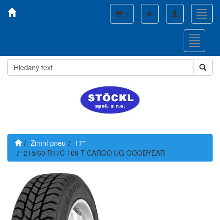
Toggle
Toggl
0
navigation
navig
Toggle
navigati
Zimní pneu
17"
215/60 R17C 109 T CARGO UG GOODYEAR