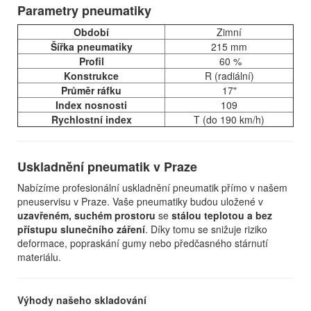
Parametry pneumatiky
Období
Zimní
Šířka pneumatiky
215 mm
Profil
60 %
Konstrukce
R (radiální)
Průměr ráfku
17"
Index nosnosti
109
Rychlostní index
T (do 190 km/h)
Uskladnění pneumatik v Praze
Nabízíme profesionální uskladnění pneumatik přímo v našem
pneuservisu v Praze. Vaše pneumatiky budou uložené v
uzavřeném, suchém prostoru
se
stálou teplotou a bez
přístupu slunečního záření
. Díky tomu se snižuje riziko
deformace, popraskání gumy nebo předčasného stárnutí
materiálu.
Výhody našeho skladování