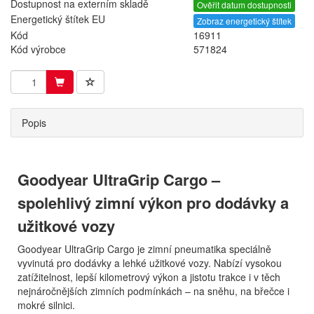
Dostupnost na externím skladě
Ověřit datum dostupnosti
Energetický štítek EU
Zobraz energetický štítek
Kód
16911
Kód výrobce
571824
Popis
Goodyear UltraGrip Cargo –
spolehlivý zimní výkon pro dodávky a
užitkové vozy
Goodyear UltraGrip Cargo je zimní pneumatika speciálně
vyvinutá pro dodávky a lehké užitkové vozy. Nabízí vysokou
zatížitelnost, lepší kilometrový výkon a jistotu trakce i v těch
nejnáročnějších zimních podmínkách – na sněhu, na břečce i
mokré silnici.