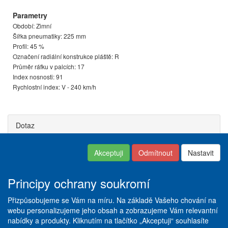
Parametry
Období: Zimní
Šířka pneumatiky: 225 mm
Profil: 45 %
Označení radiální konstrukce pláště: R
Průměr ráfku v palcích: 17
Index nosnosti: 91
Rychlostní index: V - 240 km/h
Dotaz
Akceptuji
Odmítnout
Nastavit
Kontakt
|
Obchodní podmínky
Copyright © ABRA ESHOP
|
Nastavení soukromí
|
Dodací
2016
a platební podmínky
|
Principy ochrany soukromí
Reklamační řád
|
Servis +
Pneuservis
|
Vše o
Přizpůsobujeme se Vám na míru. Na základě Vašeho chování na
pneumatikách
|
Ceník služeb
|
webu personalizujeme jeho obsah a zobrazujeme Vám relevantní
Galerie
nabídky a produkty. Kliknutím na tlačítko „Akceptuji“ souhlasíte