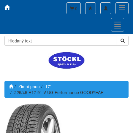
Toggle
Toggl
0
navigation
navig
Toggle
navigati
Zimní pneu
17"
225/45 R17 91 V UG Performance GOODYEAR