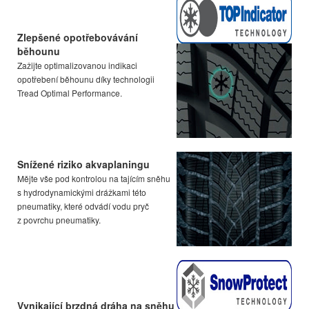
Zlepšené opotřebovávání
běhounu
Zažijte optimalizovanou indikaci
opotřebení běhounu díky technologii
Tread Optimal Performance.
Snížené riziko akvaplaningu
Mějte vše pod kontrolou na tajícím sněhu
s hydrodynamickými drážkami této
pneumatiky, které odvádí vodu pryč
z povrchu pneumatiky.
Vynikající brzdná dráha na sněhu