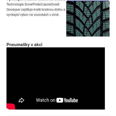
Technologie SnowProtect společnosti
Goodyear zajišťuje kratší brzdnou dráhu a
vynikající výkon na vozovkách v zimě.
Pneumatiky v akci