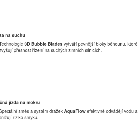
ita na suchu
Technologie
3D Bubble Blades
vytváří pevnější bloky běhounu, které
zvyšují přesnost řízení na suchých zimních silnicích.
čná jízda na mokru
Speciální směs a systém drážek
AquaFlow
efektivně odvádějí vodu a
snižují riziko smyku.