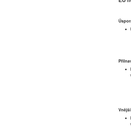
Úspora
Přilna
Vnější