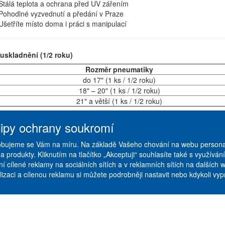
Stálá teplota a ochrana před UV zářením
Pohodlné vyzvednutí a předání v Praze
Ušetříte místo doma i práci s manipulací
uskladnění (1/2 roku)
Rozměr pneumatiky
do 17" (1 ks / 1/2 roku)
18" – 20" (1 ks / 1/2 roku)
21" a větší (1 ks / 1/2 roku)
cipy ochrany soukromí
odací a platební podmínky
|
ikách
|
Ceník služeb
|
Galerie
obujeme se Vám na míru. Na základě Vašeho chování na webu persona
a produkty. Kliknutím na tlačítko „Akceptuji“ souhlasíte také s využí
í cílené reklamy na sociálních sítích a v reklamních sítích na dalších 
izaci a cílenou reklamu si můžete podrobněji nastavit nebo kdykoli vypno