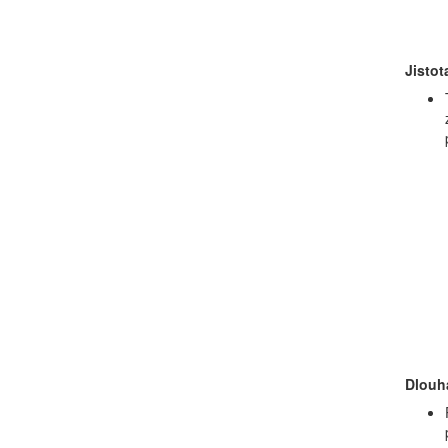
Jistot
Dlouh