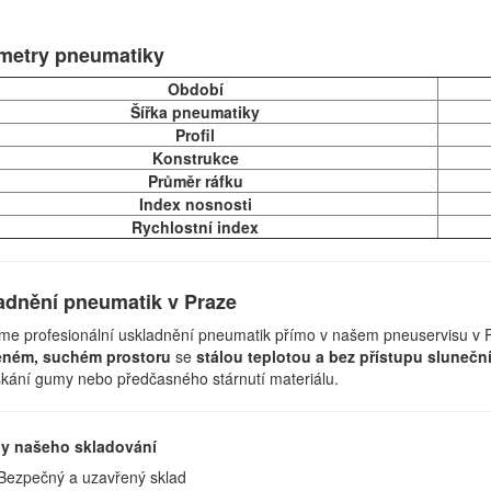
metry pneumatiky
Období
Šířka pneumatiky
Profil
Konstrukce
Průměr ráfku
Index nosnosti
Rychlostní index
adnění pneumatik v Praze
me profesionální uskladnění pneumatik přímo v našem pneuservisu v 
eném, suchém prostoru
se
stálou teplotou a bez přístupu slunečn
kání gumy nebo předčasného stárnutí materiálu.
y našeho skladování
Bezpečný a uzavřený sklad