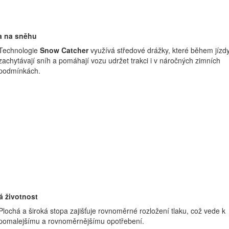
a na sněhu
Technologie
Snow Catcher
využívá středové drážky, které během jízd
zachytávají sníh a pomáhají vozu udržet trakci i v náročných zimních
podmínkách.
á životnost
Plochá a široká stopa zajišťuje rovnoměrné rozložení tlaku, což vede k
pomalejšímu a rovnoměrnějšímu opotřebení.