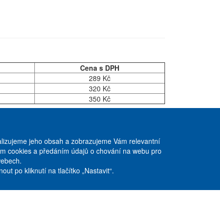
Cena s DPH
289 Kč
320 Kč
350 Kč
Copyright © ABRA ESHOP 2016
lizujeme jeho obsah a zobrazujeme Vám relevantní
váním cookies a předáním údajů o chování na webu pro
Stöckl spol. s r. o.
webech.
Nad obcí I/33
ut po kliknutí na tlačítko „Nastavit“.
Praha 4 - 140 00