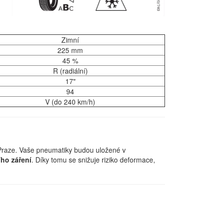
Zimní
225 mm
45 %
R (radiální)
17"
94
V (do 240 km/h)
Praze. Vaše pneumatiky budou uložené v
ího záření
. Díky tomu se snižuje riziko deformace,