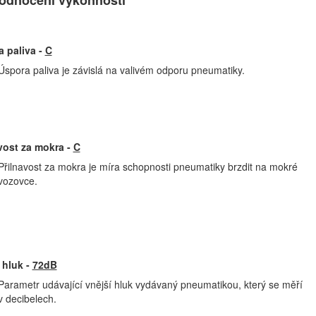
 paliva -
C
Úspora paliva je závislá na valivém odporu pneumatiky.
vost za mokra -
C
Přilnavost za mokra je míra schopnosti pneumatiky brzdit na mokré
vozovce.
 hluk -
72dB
Parametr udávající vnější hluk vydávaný pneumatikou, který se měří
v decibelech.