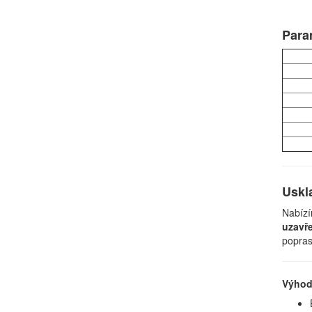
Para
Uskl
Nabízí
uzavř
popras
Výhod