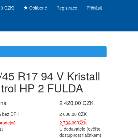
00 CZK)
Oblíbené
Registrace
Přihlásit
/45 R17 94 V Kristall
trol HP 2 FULDA
ena
2 420,00 CZK
a bez DPH
2 000,00 CZK
prodejně
2 702,00 CZK
st
U dodavatele (ověřte
dostupnost tlačítkem)