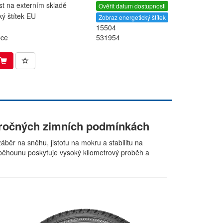
t na externím skladě
Ověřit datum dostupnosti
ký štítek EU
Zobraz energetický štítek
15504
bce
531954
 náročných zimních podmínkách
áběr na sněhu, jistotu na mokru a stabilitu na
běhounu poskytuje vysoký kilometrový proběh a