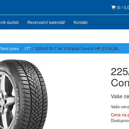
(0 / 0,
ník služeb
Rezervační kalendář
Kontakt
Zimní pneu
17"
225/45 R17 94 V Kristall Control HP 2 FULDA
225
Con
Vaše c
Vaše cen
Cena na 
Dostupno