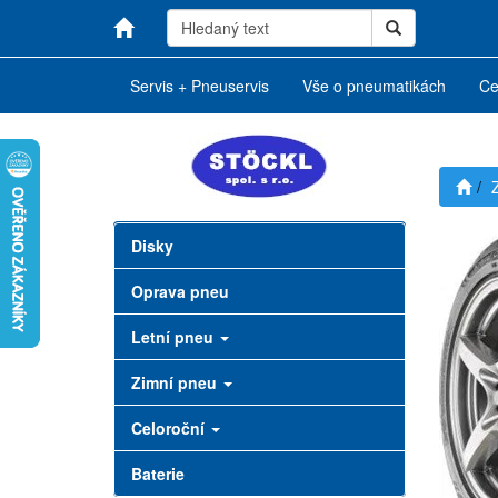
Servis + Pneuservis
Vše o pneumatikách
Ce
Disky
Oprava pneu
Letní pneu
Zimní pneu
Celoroční
Baterie