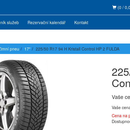
(0 / 0,
ník služeb
Rezervační kalendář
Kontakt
Zimní pneu
17"
225/50 R17 94 H Kristall Control HP 2 FULDA
225
Con
Vaše c
Vaše cen
Cena na 
Dostupno