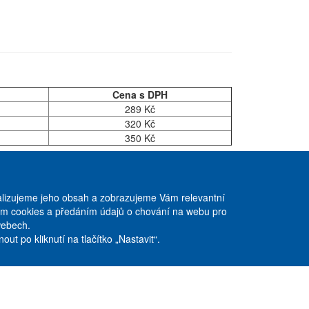
Cena s DPH
289 Kč
320 Kč
350 Kč
Copyright © ABRA ESHOP 2016
lizujeme jeho obsah a zobrazujeme Vám relevantní
váním cookies a předáním údajů o chování na webu pro
Stöckl spol. s r. o.
webech.
Nad obcí I/33
ut po kliknutí na tlačítko „Nastavit“.
Praha 4 - 140 00