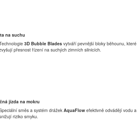
ita na suchu
Technologie
3D Bubble Blades
vytváří pevnější bloky běhounu, které
zvyšují přesnost řízení na suchých zimních silnicích.
čná jízda na mokru
Speciální směs a systém drážek
AquaFlow
efektivně odvádějí vodu a
snižují riziko smyku.