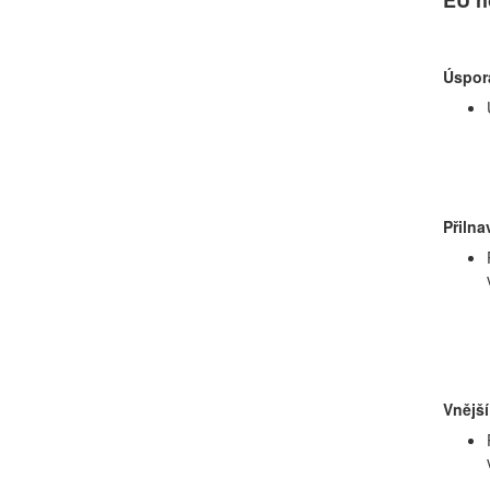
Úspora
Přilna
Vnější