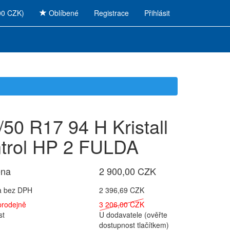
00 CZK)
Oblíbené
Registrace
Přihlásit
/50 R17 94 H Kristall
trol HP 2 FULDA
ena
2 900,00 CZK
a bez DPH
2 396,69 CZK
prodejně
3 206,00 CZK
st
U dodavatele (ověřte
dostupnost tlačítkem)