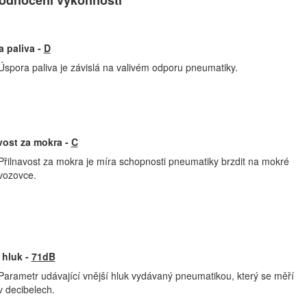
 paliva -
D
Úspora paliva je závislá na valivém odporu pneumatiky.
vost za mokra -
C
Přilnavost za mokra je míra schopnosti pneumatiky brzdit na mokré
vozovce.
 hluk -
71dB
Parametr udávající vnější hluk vydávaný pneumatikou, který se měří
v decibelech.