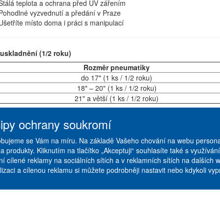
Stálá teplota a ochrana před UV zářením
Pohodlné vyzvednutí a předání v Praze
Ušetříte místo doma i práci s manipulací
uskladnění (1/2 roku)
Rozměr pneumatiky
do 17" (1 ks / 1/2 roku)
18" – 20" (1 ks / 1/2 roku)
21" a větší (1 ks / 1/2 roku)
cipy ochrany soukromí
odací a platební podmínky
|
ikách
|
Ceník služeb
|
Galerie
obujeme se Vám na míru. Na základě Vašeho chování na webu persona
a produkty. Kliknutím na tlačítko „Akceptuji“ souhlasíte také s využí
í cílené reklamy na sociálních sítích a v reklamních sítích na dalších 
izaci a cílenou reklamu si můžete podrobněji nastavit nebo kdykoli vypno