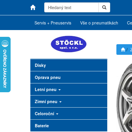
Servis + Pneuservis
Vše o pneumatikách
Ce
Disky
Oprava pneu
Letní pneu
Zimní pneu
Celoroční
Baterie