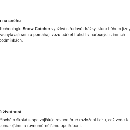
a na sněhu
Technologie
Snow Catcher
využívá středové drážky, které během jízd
zachytávají sníh a pomáhají vozu udržet trakci i v náročných zimních
podmínkách.
á životnost
Plochá a široká stopa zajišťuje rovnoměrné rozložení tlaku, což vede k
pomalejšímu a rovnoměrnějšímu opotřebení.