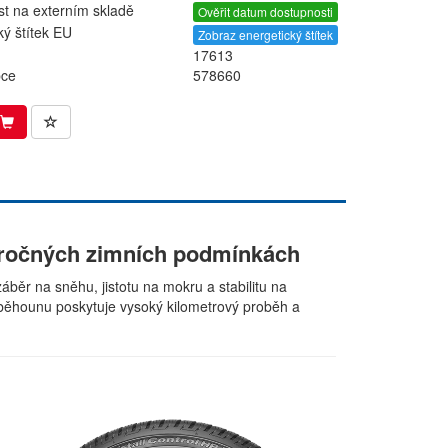
t na externím skladě
Ověřit datum dostupnosti
ký štítek EU
Zobraz energetický štítek
17613
bce
578660
 náročných zimních podmínkách
áběr na sněhu, jistotu na mokru a stabilitu na
běhounu poskytuje vysoký kilometrový proběh a