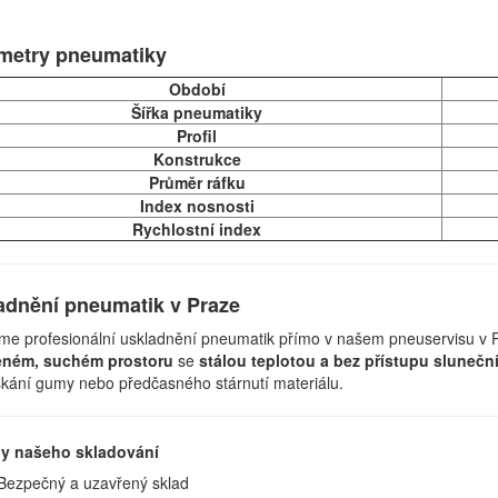
metry pneumatiky
Období
Šířka pneumatiky
Profil
Konstrukce
Průměr ráfku
Index nosnosti
Rychlostní index
adnění pneumatik v Praze
me profesionální uskladnění pneumatik přímo v našem pneuservisu v 
eném, suchém prostoru
se
stálou teplotou a bez přístupu slunečn
kání gumy nebo předčasného stárnutí materiálu.
y našeho skladování
Bezpečný a uzavřený sklad