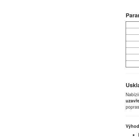
Para
Uskl
Nabízí
uzavř
popras
Výhod