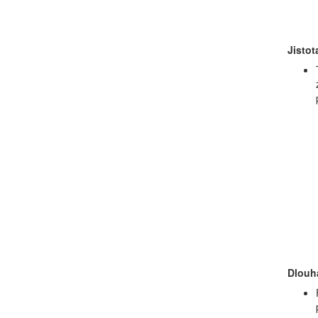
Jistot
Dlouh