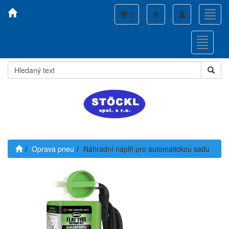
Toggle
Toggl
0
navigation
navig
Toggle
navigati
Oprava pneu
Náhradní náplň pro automatickou sadu