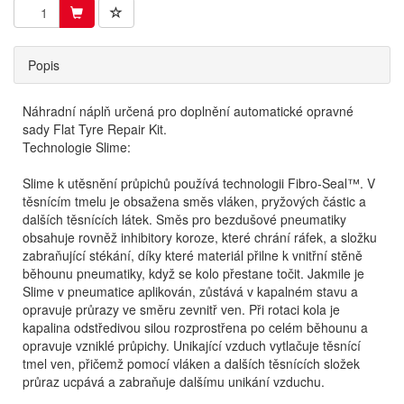
Popis
Náhradní náplň určená pro doplnění automatické opravné
sady Flat Tyre Repair Kit.
Technologie Slime:
Slime k utěsnění průpichů používá technologii Fibro-Seal™. V
těsnícím tmelu je obsažena směs vláken, pryžových částic a
dalších těsnících látek. Směs pro bezdušové pneumatiky
obsahuje rovněž inhibitory koroze, které chrání ráfek, a složku
zabraňující stékání, díky které materiál přilne k vnitřní stěně
běhounu pneumatiky, když se kolo přestane točit. Jakmile je
Slime v pneumatice aplikován, zůstává v kapalném stavu a
opravuje průrazy ve směru zevnitř ven. Při rotaci kola je
kapalina odstředivou silou rozprostřena po celém běhounu a
opravuje vzniklé průpichy. Unikající vzduch vytlačuje těsnící
tmel ven, přičemž pomocí vláken a dalších těsnících složek
průraz ucpává a zabraňuje dalšímu unikání vzduchu.