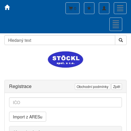
Toggle
Toggl
0
navigation
navig
Toggle
navigati
Registrace
Obchodní podmínky
Zpět
Import z ARESu