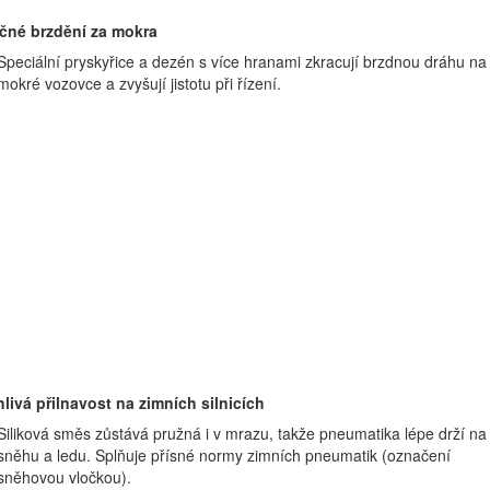
čné brzdění za mokra
Speciální pryskyřice a dezén s více hranami zkracují brzdnou dráhu na
mokré vozovce a zvyšují jistotu při řízení.
livá přilnavost na zimních silnicích
Siliková směs zůstává pružná i v mrazu, takže pneumatika lépe drží na
sněhu a ledu. Splňuje přísné normy zimních pneumatik (označení
sněhovou vločkou).