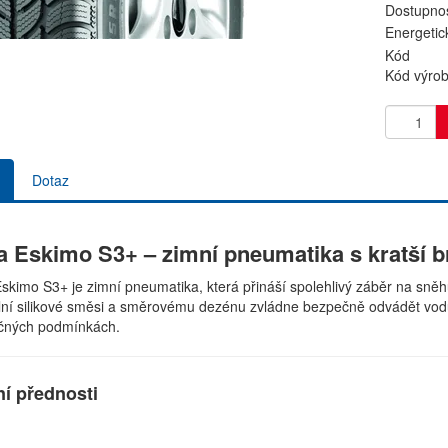
Dostupnos
Energetic
Kód
Kód výro
Dotaz
a Eskimo S3+ – zimní pneumatika s kratší 
skimo S3+ je zimní pneumatika, která přináší spolehlivý záběr na sněhu
lní silikové směsi a směrovému dezénu zvládne bezpečně odvádět vodu
čných podmínkách.
ní přednosti