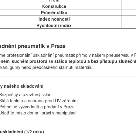
Konstrukce
Průměr ráfku
Index nosnosti
Rychlostní index
adnění pneumatik v Praze
me profesionální uskladnění pneumatik přímo v našem pneuservisu v 
eném, suchém prostoru
se
stálou teplotou a bez přístupu slunečn
kání gumy nebo předčasného stárnutí materiálu.
y našeho skladování
Bezpečný a uzavřený sklad
Stálá teplota a ochrana před UV zářením
Pohodlné vyzvednutí a předání v Praze
Ušetříte místo doma i práci s manipulací
uskladnění (1/2 roku)