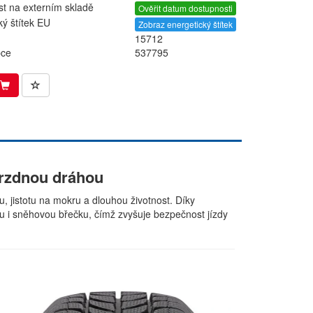
t na externím skladě
Ověřit datum dostupnosti
ký štítek EU
Zobraz energetický štítek
15712
bce
537795
brzdnou dráhou
, jistotu na mokru a dlouhou životnost. Díky
 i sněhovou břečku, čímž zvyšuje bezpečnost jízdy