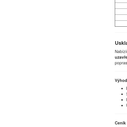
Uskl
Nabízí
uzavř
popras
Výhod
Ceník 