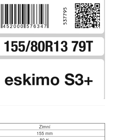
Zimní
155 mm
80 %