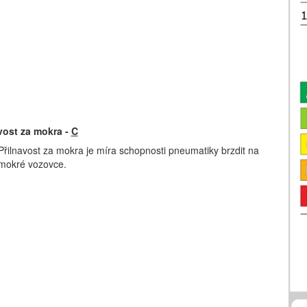
vost za mokra -
C
Přilnavost za mokra je míra schopnosti pneumatiky brzdit na
mokré vozovce.