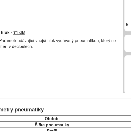
 hluk -
71 dB
Parametr udávající vnější hluk vydávaný pneumatikou, který se
měří v decibelech.
metry pneumatiky
Období
Šířka pneumatiky
Profil