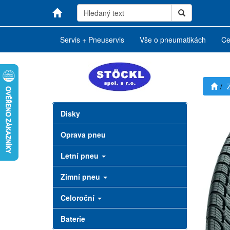
Servis + Pneuservis
Vše o pneumatikách
Ce
Disky
Oprava pneu
Letní pneu
Zimní pneu
Celoroční
Baterie