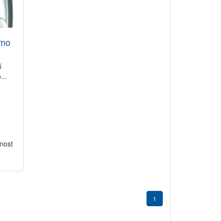
imo
í
...
nost
1