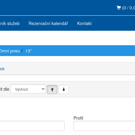
(0 / 0,
ník služeb
Rezervační kalendář
Kontakt
Zimní pneu
13"
ce
t dle
Profil