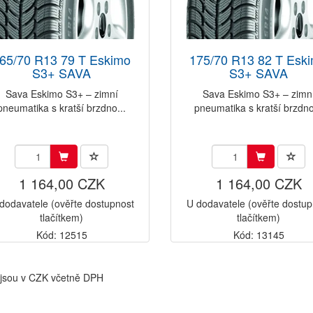
65/70 R13 79 T Eskimo
175/70 R13 82 T Esk
S3+ SAVA
S3+ SAVA
Sava Eskimo S3+ – zimní
Sava Eskimo S3+ – zimn
pneumatika s kratší brzdno...
pneumatika s kratší brzdno
1 164,00 CZK
1 164,00 CZK
dodavatele (ověřte dostupnost
U dodavatele (ověřte dostup
tlačítkem)
tlačítkem)
Kód: 12515
Kód: 13145
jsou v CZK včetně DPH