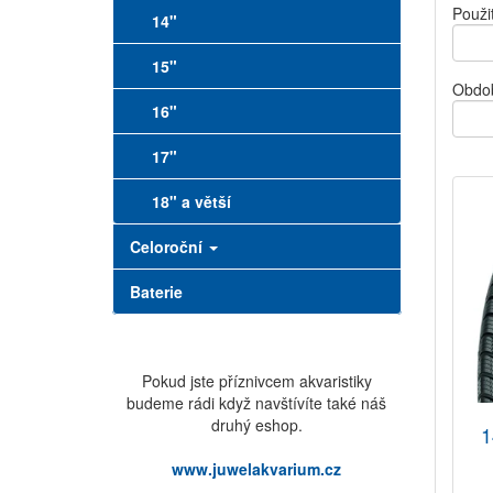
Použit
14"
15"
Obdo
16"
17"
18" a větší
Celoroční
Baterie
Pokud jste příznivcem akvaristiky
budeme rádi když navštívíte také náš
druhý eshop.
1
www.juwelakvarium.cz