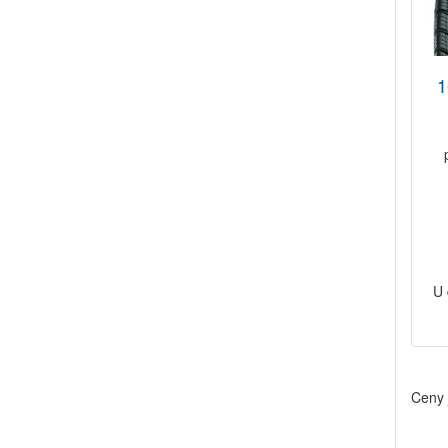
1
U 
Ceny 