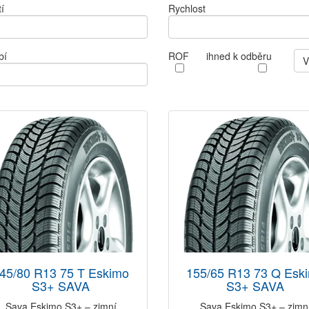
í
Rychlost
bí
ROF
ihned k odběru
V
45/80 R13 75 T Eskimo
155/65 R13 73 Q Esk
S3+ SAVA
S3+ SAVA
Sava Eskimo S3+ – zimní
Sava Eskimo S3+ – zimn