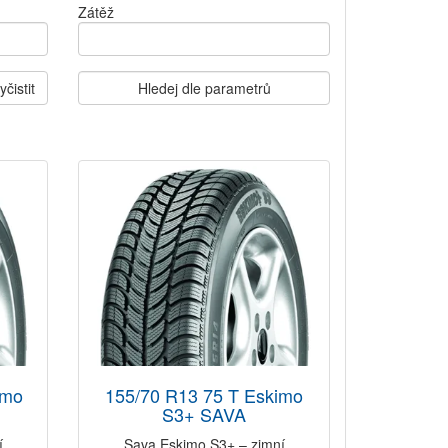
Zátěž
yčistit
Hledej dle parametrů
imo
155/70 R13 75 T Eskimo
S3+ SAVA
í
Sava Eskimo S3+ – zimní