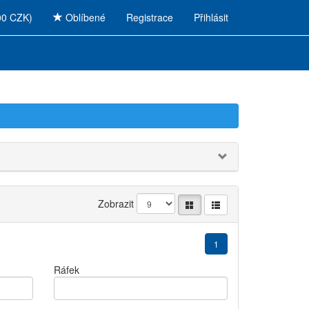
00 CZK)
Oblíbené
Registrace
Přihlásit
Zobrazit
1
Ráfek