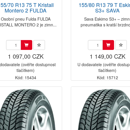
55/70 R13 75 T Kristall
155/80 R13 79 T Esk
Montero 2 FULDA
S3+ SAVA
Osobní pneu Fulda FULDA
Sava Eskimo S3+ – zimn
ISTALL MONTERO 2 je zimn...
pneumatika s kratší brzdno
1 097,00 CZK
1 149,00 CZK
dodavatele (ověřte dostupnost
U dodavatele (ověřte dostup
tlačítkem)
tlačítkem)
Kód: 15434
Kód: 15712