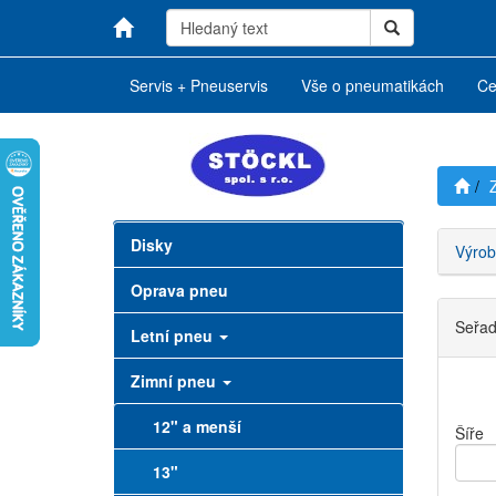
Servis + Pneuservis
Vše o pneumatikách
Ce
Disky
Výrob
Oprava pneu
Seřadi
Letní pneu
Zimní pneu
12" a menší
Šíře
13"