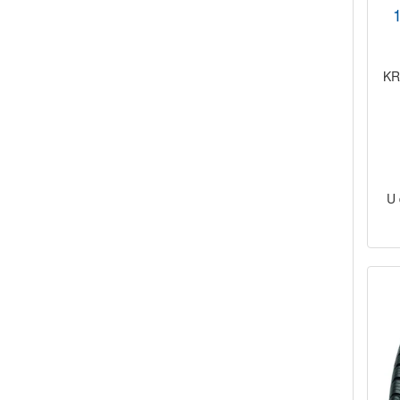
1
KR
U 