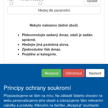
Vyčistit
Hledej dle parametrů
Nebylo nalezeno žádné zboží.
Překontrolujte zadaný dotaz, zdali je zadán
správně.
Hledejte jiná podobná slova.
Zjednodušte Váš dotaz.
Projděte si kategorie.
Akceptuji
Odmítnout
Nastavit
Kontakt
|
Obchodní podmínky
Copyright © ABRA ESHOP
|
Nastavení soukromí
|
Dodací
2016
a platební podmínky
|
Principy ochrany soukromí
Reklamační řád
|
Servis +
Pneuservis
|
Vše o
Přizpůsobujeme se Vám na míru. Na základě Vašeho chování na
pneumatikách
|
Ceník služeb
|
webu personalizujeme jeho obsah a zobrazujeme Vám relevantní
Galerie
nabídky a produkty. Kliknutím na tlačítko „Akceptuji“ souhlasíte