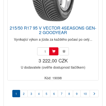
215/50 R17 95 V VECTOR 4SEASONS GEN-
2 GOODYEAR
Vynikající výkon a jízda za každého počasí po celý...
3 222,00 CZK
U dodavatele (ověřte dostupnost tlačítkem)
Kód: 19098
1
2
3
4
5
6
7
8
9
10