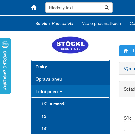
Servis + Pneuservis
Vše o pneumatikách
Ce
Disky
Výrob
Oprava pneu
Seřadi
Letní pneu
12" a menší
13"
Šíře
14"