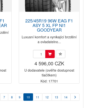
F1
225/45R19 96W EAG F1
EAR
ASY 5 XL FP NI1
GOODYEAR
rzdění
Luxusní komfort a vynikající brzdění
a ovladatelno...
4 596,00 CZK
nost
U dodavatele (ověřte dostupnost
tlačítkem)
Kód: 17701
7
8
9
10
11
12
13
14