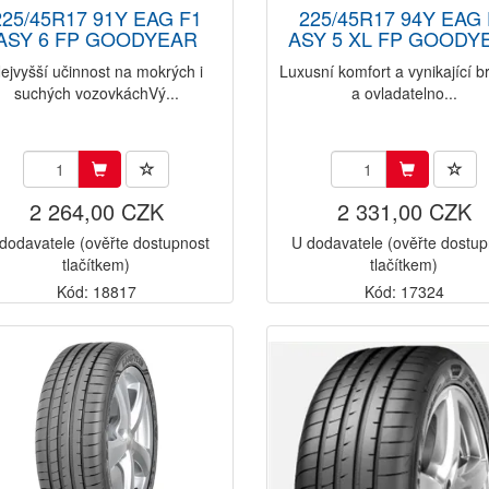
225/45R17 91Y EAG F1
225/45R17 94Y EAG 
ASY 6 FP GOODYEAR
ASY 5 XL FP GOODY
ejvyšší učinnost na mokrých i
Luxusní komfort a vynikající b
suchých vozovkáchVý...
a ovladatelno...
2 264,00 CZK
2 331,00 CZK
dodavatele (ověřte dostupnost
U dodavatele (ověřte dostup
tlačítkem)
tlačítkem)
Kód: 18817
Kód: 17324