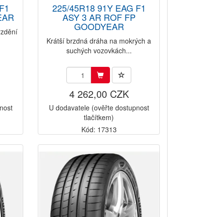
F1
225/45R18 91Y EAG F1
EAR
ASY 3 AR ROF FP
GOODYEAR
rzdění
Krátší brzdná dráha na mokrých a
suchých vozovkách...
4 262,00 CZK
nost
U dodavatele (ověřte dostupnost
tlačítkem)
Kód: 17313