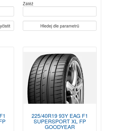
Zátěž
yčistit
Hledej dle parametrů
F1
225/40R19 93Y EAG F1
FP
SUPERSPORT XL FP
GOODYEAR