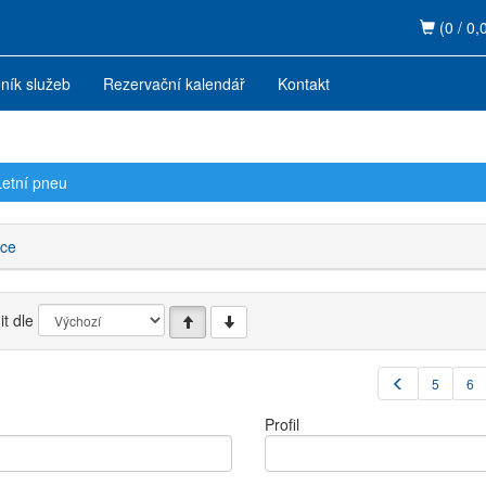
(0 / 0,
ník služeb
Rezervační kalendář
Kontakt
Letní pneu
ce
t dle
5
6
Profil