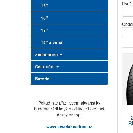
Použit
15"
16"
Obdo
17"
18" a větší
Zimní pneu
Celoroční
Baterie
Pokud jste příznivcem akvaristiky
budeme rádi když navštívíte také náš
druhý eshop.
S
www.juwelakvarium.cz