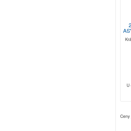
AS
Kr
U 
Ceny 