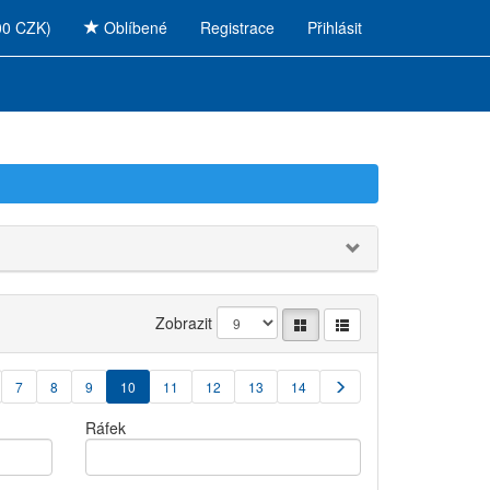
00 CZK)
Oblíbené
Registrace
Přihlásit
Zobrazit
7
8
9
10
11
12
13
14
Ráfek