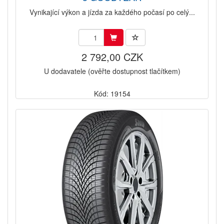
Vynikající výkon a jízda za každého počasí po celý...
2 792,00 CZK
U dodavatele (ověřte dostupnost tlačítkem)
Kód: 19154