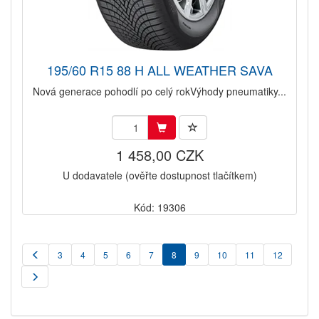
195/60 R15 88 H ALL WEATHER SAVA
Nová generace pohodlí po celý rokVýhody pneumatiky...
1 458,00 CZK
U dodavatele (ověřte dostupnost tlačítkem)
Kód: 19306
3
4
5
6
7
8
9
10
11
12