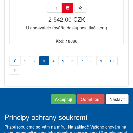
2 542,00 CZK
U dodavatele (ověřte dostupnost tlačítkem)
Kód: 18886
1
2
3
4
5
6
7
8
9
10
Akceptuji
Odmítnout
Nastavit
Kontakt
|
Obchodní podmínky
Copyright © ABRA ESHOP
|
Nastavení soukromí
|
Dodací
2016
a platební podmínky
|
Principy ochrany soukromí
Reklamační řád
|
Servis +
Pneuservis
|
Vše o
Přizpůsobujeme se Vám na míru. Na základě Vašeho chování na
pneumatikách
|
Ceník služeb
|
webu personalizujeme jeho obsah a zobrazujeme Vám relevantní