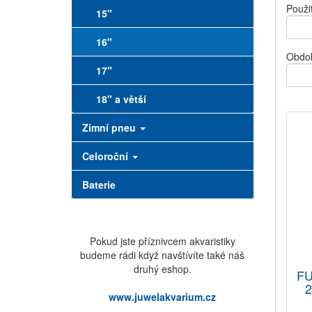
Použit
15"
16"
Obdo
17"
18" a větší
Zimní pneu
Celoroční
Baterie
Pokud jste příznivcem akvaristiky
budeme rádi když navštívíte také náš
druhý eshop.
F
2
www.juwelakvarium.cz