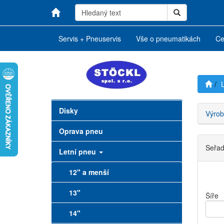
Servis + Pneuservis
Vše o pneumatikách
Ce
Disky
Výrob
Oprava pneu
Seřadi
Letní pneu
12" a menší
13"
Šíře
14"