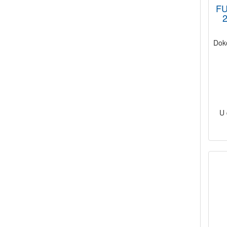
F
2
Dok
U 