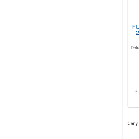
F
2
Dok
U 
Ceny 