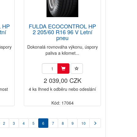
 HP
FULDA ECOCONTROL HP
tní
2 205/60 R16 96 V Letní
pneu
úspory
Dokonalá rovnováha výkonu, úspory
paliva a kilomet...
2 039,00 CZK
nost
4 ks Ihned k odběru nebo odeslání
Kód: 17064
2
3
4
5
6
7
8
9
10