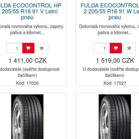
ULDA ECOCONTROL HP
FULDA ECOCONTROL
 205/55 R16 91 V Letní
2 205/55 R16 91 W Le
pneu
pneu
onalá rovnováha výkonu, úspory
Dokonalá rovnováha výkonu, 
paliva a kilomet...
paliva a kilomet...
1 411,00 CZK
1 519,00 CZK
dodavatele (ověřte dostupnost
U dodavatele (ověřte dostup
tlačítkem)
tlačítkem)
Kód: 17026
Kód: 17027