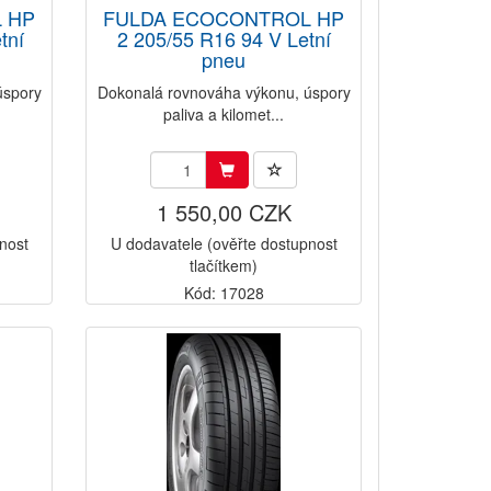
 HP
FULDA ECOCONTROL HP
tní
2 205/55 R16 94 V Letní
pneu
úspory
Dokonalá rovnováha výkonu, úspory
paliva a kilomet...
1 550,00 CZK
nost
U dodavatele (ověřte dostupnost
tlačítkem)
Kód: 17028