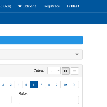
00 CZK)
Oblíbené
Registrace
Přihlásit
Zobrazit
2
3
4
5
6
7
8
9
10
Ráfek