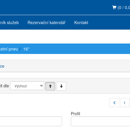
(0 / 0,
ník služeb
Rezervační kalendář
Kontakt
Letní pneu
16"
ce
t dle
1
Profil