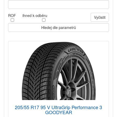
ROF
ihned k odběru
Vyčistit
Hledej dle parametrů
205/55 R17 95 V UltraGrip Performance 3
GOODYEAR