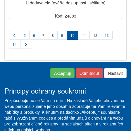
U dodavatele (ověřte dostupnost tlačítkem)
Kód: 24883
5
6
7
8
9
10
11
12
13
14
Akceptuji
Odmítnout
Nastavit
Kontakt
|
Obchodní podmínky
Copyright © ABRA ESHOP
|
Nastavení soukromí
|
Dodací
2016
a platební podmínky
|
Principy ochrany soukromí
Reklamační řád
|
Servis +
Pneuservis
|
Vše o
Přizpůsobujeme se Vám na míru. Na základě Vašeho chování na
pneumatikách
|
Ceník služeb
|
webu personalizujeme jeho obsah a zobrazujeme Vám relevantní
Galerie
nabídky a produkty. Kliknutím na tlačítko „Akceptuji“ souhlasíte
také s využíváním cookies a předáním údajů o chování na webu
Stöckl spol. s r. o.
pro zobrazení cílené reklamy na sociálních sítích a v reklamních
Nad obcí I/33
sítích na dalších webech.
Praha 4 - 140 00